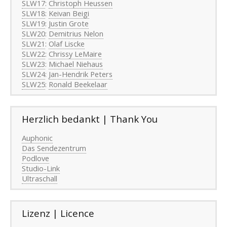
SLW17
:
Christoph Heussen
SLW18
:
Keivan Beigi
SLW19
:
Justin Grote
SLW20
:
Demitrius Nelon
SLW21
:
Olaf Liscke
SLW22
:
Chrissy LeMaire
SLW23
:
Michael Niehaus
SLW24
:
Jan-Hendrik Peters
SLW25
:
Ronald Beekelaar
Herzlich bedankt | Thank You
Auphonic
Das Sendezentrum
Podlove
Studio-Link
Ultraschall
Lizenz | Licence