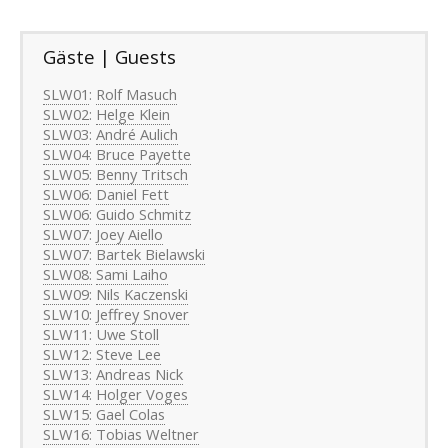
Gäste | Guests
SLW01
:
Rolf Masuch
SLW02
:
Helge Klein
SLW03
:
André Aulich
SLW04
:
Bruce Payette
SLW05
:
Benny Tritsch
SLW06
:
Daniel Fett
SLW06
:
Guido Schmitz
SLW07
:
Joey Aiello
SLW07
:
Bartek Bielawski
SLW08:
Sami Laiho
SLW09
:
Nils Kaczenski
SLW10
:
Jeffrey Snover
SLW11
:
Uwe Stoll
SLW12
:
Steve Lee
SLW13
:
Andreas Nick
SLW14
:
Holger Voges
SLW15
:
Gael Colas
SLW16
:
Tobias Weltner