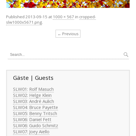
Published
2013-09-15
at
1000 × 567
in
cropped-
slw1000x5671.png
.
← Previous
Gäste | Guests
SLW01
:
Rolf Masuch
SLW02
:
Helge Klein
SLW03
:
André Aulich
SLW04
:
Bruce Payette
SLW05
:
Benny Tritsch
SLW06
:
Daniel Fett
SLW06
:
Guido Schmitz
SLW07
:
Joey Aiello