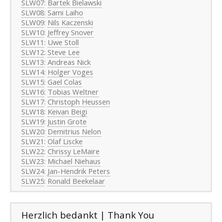
SLW07
:
Bartek Bielawski
SLW08:
Sami Laiho
SLW09
:
Nils Kaczenski
SLW10
:
Jeffrey Snover
SLW11
:
Uwe Stoll
SLW12
:
Steve Lee
SLW13
:
Andreas Nick
SLW14
:
Holger Voges
SLW15
:
Gael Colas
SLW16
:
Tobias Weltner
SLW17
:
Christoph Heussen
SLW18
:
Keivan Beigi
SLW19
:
Justin Grote
SLW20
:
Demitrius Nelon
SLW21
:
Olaf Liscke
SLW22
:
Chrissy LeMaire
SLW23
:
Michael Niehaus
SLW24
:
Jan-Hendrik Peters
SLW25
:
Ronald Beekelaar
Herzlich bedankt | Thank You