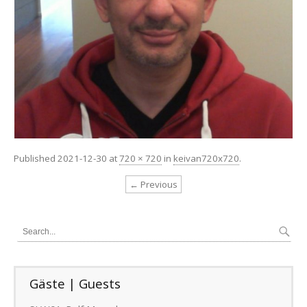
Published
2021-12-30
at
720 × 720
in
keivan720x720
.
← Previous
Gäste | Guests