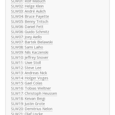
SLW01
:
Rolf Masuch
SLW02
:
Helge Klein
SLW03
:
André Aulich
SLW04
:
Bruce Payette
SLW05
:
Benny Tritsch
SLW06
:
Daniel Fett
SLW06
:
Guido Schmitz
SLW07
:
Joey Aiello
SLW07
:
Bartek Bielawski
SLW08:
Sami Laiho
SLW09
:
Nils Kaczenski
SLW10
:
Jeffrey Snover
SLW11
:
Uwe Stoll
SLW12
:
Steve Lee
SLW13
:
Andreas Nick
SLW14
:
Holger Voges
SLW15
:
Gael Colas
SLW16
:
Tobias Weltner
SLW17
:
Christoph Heussen
SLW18
:
Keivan Beigi
SLW19
:
Justin Grote
SLW20
:
Demitrius Nelon
SLW21
:
Olaf Liscke