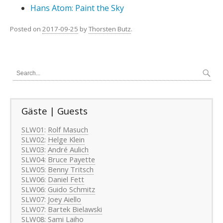
Hans Atom: Paint the Sky
Posted on
2017-09-25
by
Thorsten Butz
.
Gäste | Guests
SLW01
:
Rolf Masuch
SLW02
:
Helge Klein
SLW03
:
André Aulich
SLW04
:
Bruce Payette
SLW05
:
Benny Tritsch
SLW06
:
Daniel Fett
SLW06
:
Guido Schmitz
SLW07
:
Joey Aiello
SLW07
:
Bartek Bielawski
SLW08:
Sami Laiho