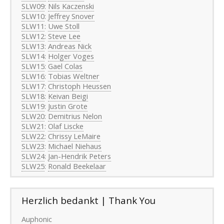
SLW09
:
Nils Kaczenski
SLW10
:
Jeffrey Snover
SLW11
:
Uwe Stoll
SLW12
:
Steve Lee
SLW13
:
Andreas Nick
SLW14
:
Holger Voges
SLW15
:
Gael Colas
SLW16
:
Tobias Weltner
SLW17
:
Christoph Heussen
SLW18
:
Keivan Beigi
SLW19
:
Justin Grote
SLW20
:
Demitrius Nelon
SLW21
:
Olaf Liscke
SLW22
:
Chrissy LeMaire
SLW23
:
Michael Niehaus
SLW24
:
Jan-Hendrik Peters
SLW25
:
Ronald Beekelaar
Herzlich bedankt | Thank You
Auphonic