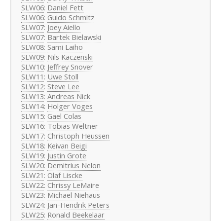
SLW06
:
Daniel Fett
SLW06
:
Guido Schmitz
SLW07
:
Joey Aiello
SLW07
:
Bartek Bielawski
SLW08:
Sami Laiho
SLW09
:
Nils Kaczenski
SLW10
:
Jeffrey Snover
SLW11
:
Uwe Stoll
SLW12
:
Steve Lee
SLW13
:
Andreas Nick
SLW14
:
Holger Voges
SLW15
:
Gael Colas
SLW16
:
Tobias Weltner
SLW17
:
Christoph Heussen
SLW18
:
Keivan Beigi
SLW19
:
Justin Grote
SLW20
:
Demitrius Nelon
SLW21
:
Olaf Liscke
SLW22
:
Chrissy LeMaire
SLW23
:
Michael Niehaus
SLW24
:
Jan-Hendrik Peters
SLW25
:
Ronald Beekelaar