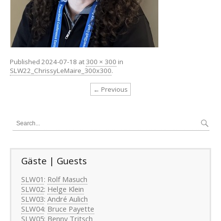
Published
2024-07-18
at
300 × 300
in
SLW22_ChrissyLeMaire_300x300
.
← Previous
Gäste | Guests
SLW01
:
Rolf Masuch
SLW02
:
Helge Klein
SLW03
:
André Aulich
SLW04
:
Bruce Payette
SLW05
:
Benny Tritsch